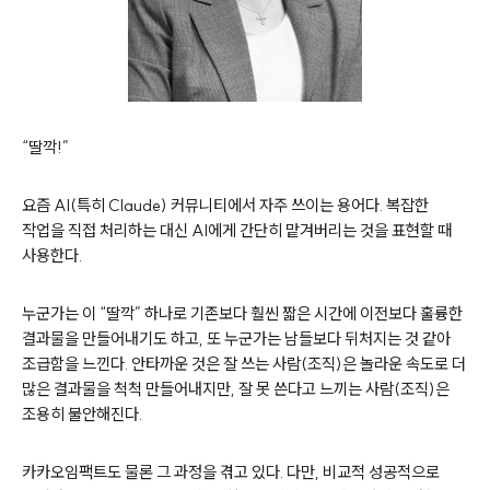
“
딸깍
!”
요즘
AI(
특히
Claude)
커뮤니티에서 자주 쓰이는 용어다
.
복잡한
작업을 직접 처리하는 대신
AI
에게 간단히 맡겨버리는 것을 표현할 때
사용한다
.
누군가는 이
“
딸깍
”
하나로 기존보다 훨씬 짧은 시간에 이전보다 훌륭한
결과물을 만들어내기도 하고
,
또 누군가는 남들보다 뒤처지는 것 같아
조급함을 느낀다
.
안타까운 것은 잘 쓰는 사람
(
조직
)
은 놀라운 속도로 더
많은 결과물을 척척 만들어내지만
,
잘 못 쓴다고 느끼는 사람
(
조직
)
은
조용히 불안해진다
.
카카오임팩트도 물론 그 과정을 겪고 있다
.
다만
,
비교적 성공적으로