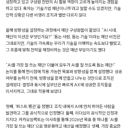
성장하고 있고 구성원 전반의
AI
활용 역량이 고르게 높아지는 경험을
하고 있다
.
혹자는
‘
기술기업 재단이니까
‘
라고 말할 수도 있겠지만
,
기술
인력 상황은 다른 비영리 조직과 별반 다르지 않다
.
올해 방향성을 설정하는 과정에서 재단 구성원들이 물었다
. “AI
시대
,
재단의 미션은 무엇인가요
?” ‘
돕는 사람
,
돕는 기술
‘
이라는 재단 비전은
그대로지만
,
기술의 가속화는 우리가 기술을 이해하는 속도보다 빨랐고
,
그 흐름에 맞춰 전략을 재정비하는 것은 매년 부담이기도 했다
.
“AI
를 가장 잘 쓰는 재단
!
더불어 모두가
AI
를 잘 쓰도록 돕는 재단
!”
논의를 통해 현시점에 적용 가능한 목표와 방향성을 함께 설정했다
.
성공
여부를 논하기 전에
,
방향성을 함께 만들고 나누는 것만으로 조직은
설레었다
.
결정과 동시에 실무단은 빠르게
AX
에 성공한 조직들을
리서치하고
,
그대로 적용해 보았다
.
첫째
,
‘
퍼스트 펭귄
‘
을 정했다
.
조직 내에서
AI
에 먼저 뛰어든 사람을
발견하고 그를 공식적으로 인정했다
.
둘째
,
리더십의 공식적인 인정과
지지다
.
카카오임팩트는 이사회를 통해
2026
년 목표 중 하나를
‘AI
를
가장 잘 쓰는 재단
‘
으로 명문화하고
예산을
배정했다
.
셋째
,
가장
중요한