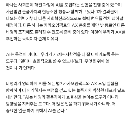
하나는 사회문제 해결 과정에
AI
를 도입하는 실험을 진행 중에 있으며
사단법인 늘픔가치와 협동조합 청풍과 함께하고 있다
. 1
차 결과물이
나오는 하반기부터 다른 사회혁신조직으로도 협력 범위를 점차 넓혀갈
예정이다
.
다른 하나는 카카오임팩트의
AX
문화를 재단 밖 동료인 다른
비영리 조직에도 흘러갈 수 있도록 준비 중에 있다
.
이것이 우리가
AX
를
추진하는 목적이자 존재 이유다
.
AI
는 목적이 아니다
.
우리가 가려는 지향점을 더 잘 나아가도록 돕는
도구다
.
‘
얼마나 효율적으로 쓸 수 있느냐
‘
보다
‘
무엇을 위해 쓸
것이냐
‘
가 먼저다
.
비영리가 영리하게
AI
를 쓰는 법
?
카카오임팩트와
AX
도입 실험을
함께하며 더 영리해지는 여정을 걷고 있는 늘픔가치 박상원 대표의 말로
대신한다
. “AI
는 비영리 활동가에게 효율성을 높이는 도구가 아니라
방향성을 지켜주는 도구다
.
더 많은 일을 하기 위해서가 아니라
,
더
중요한 일을 하기 위해서
AI
를 쓴다
.”