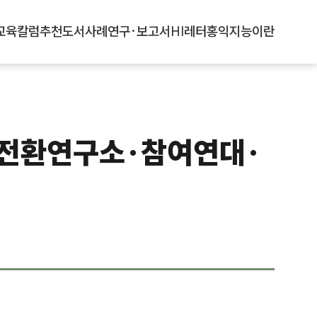
교육
칼럼
추천도서
사례
연구·보고서
HI레터
홍익지능이란
녹색전환연구소·참여연대·