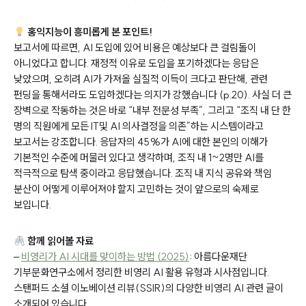
홍익지능이 흥미롭게 본 포인트!
보고서에 따르면, AI 도입에 있어 비용은 예상보다 큰 걸림돌이
아니었다고 합니다. 재정적 이유로 도입을 포기하겠다는 응답은
낮았으며, 오히려 AI가 가져올 실질적 이득이 크다고 판단해, 관련
펀딩을 통해서라도 도입하겠다는 의지가 강했습니다 (p.20). 사실 더 큰
장벽으로 작동하는 것은 바로 “내부 전문성 부족”, 그리고 “조직 내 단 한
명의 직원에게 모든 IT및 AI 의사결정을 의존”하는 시스템이라고
보고서는 강조합니다. 응답자의 45%가 AI에 대한 본인의 이해가
기본적인 수준에 머물러 있다고 생각하며, 조직 내 1~2명만 AI를
적극적으로 탐색 중이라고 응답했습니다. 조직 내 지식 공유와 책임
분산이 어떻게 이루어져야 할지 고민하는 것이 앞으로의 숙제로
보입니다.
함께 읽어볼 자료
–
비영리가 AI 시대를 맞이하는 방법 (2025)
: 아름다운재단
기부문화연구소에서 정리한 비영리 AI 활용 유형과 시사점입니다.
스탠퍼드 소셜 이노베이션 리뷰(SSIR)의 다양한 비영리 AI 관련 글이
소개되어 있습니다.