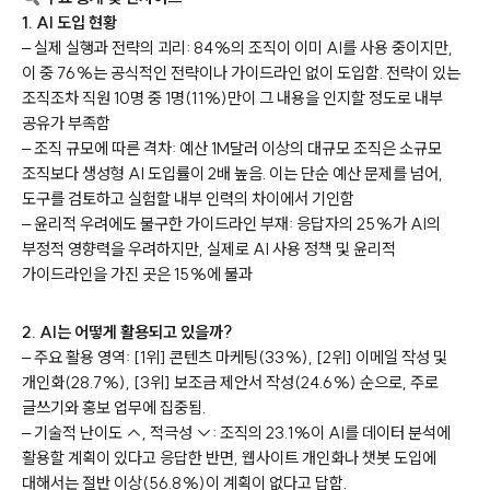
1. AI 도입 현황
– 실제 실행과 전략의 괴리: 84%의 조직이 이미 AI를 사용 중이지만,
이 중 76%는 공식적인 전략이나 가이드라인 없이 도입함. 전략이 있는
조직조차 직원 10명 중 1명(11%)만이 그 내용을 인지할 정도로 내부
공유가 부족함
– 조직 규모에 따른 격차: 예산 1M달러 이상의 대규모 조직은 소규모
조직보다 생성형 AI 도입률이 2배 높음. 이는 단순 예산 문제를 넘어,
도구를 검토하고 실험할 내부 인력의 차이에서 기인함
– 윤리적 우려에도 불구한 가이드라인 부재: 응답자의 25%가 AI의
부정적 영향력을 우려하지만, 실제로 AI 사용 정책 및 윤리적
가이드라인을 가진 곳은 15%에 불과
2. AI는 어떻게 활용되고 있을까?
– 주요 활용 영역: [1위] 콘텐츠 마케팅(33%), [2위] 이메일 작성 및
개인화(28.7%), [3위] 보조금 제안서 작성(24.6%) 순으로, 주로
글쓰기와 홍보 업무에 집중됨.
– 기술적 난이도 ↑, 적극성 ↓: 조직의 23.1%이 AI를 데이터 분석에
활용할 계획이 있다고 응답한 반면, 웹사이트 개인화나 챗봇 도입에
대해서는 절반 이상(56.8%)이 계획이 없다고 답함.