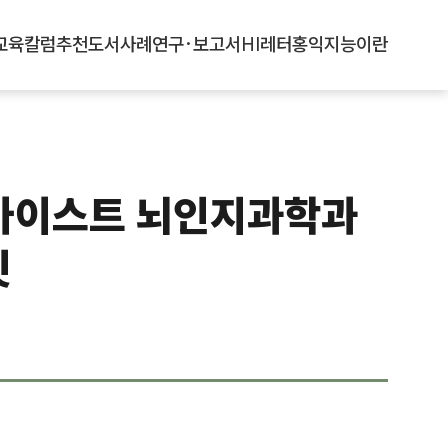
교육
칼럼
추천도서
사례
연구·보고서
HI레터
홍익지능이란
승 카이스트 뇌인지과학과
밋