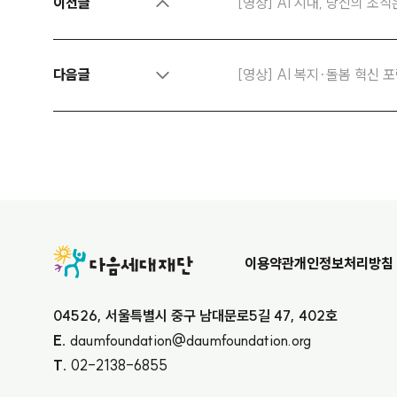
이전글
[영상] AI 시대, 당신의 조
다음글
[영상] AI 복지·돌봄 혁신
ft Elevate
이용약관
개인정보처리방침
04526, 서울특별시 중구 남대문로5길 47, 402호
E.
daumfoundation@daumfoundation.org
T.
02-2138-6855