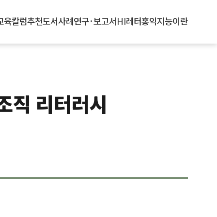
교육
칼럼
추천도서
사례
연구·보고서
HI레터
홍익지능이란
 조직 리터러시