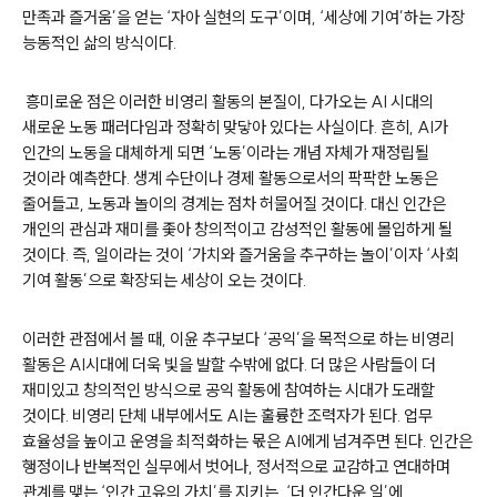
만족과 즐거움’을 얻는 ‘자아 실현의 도구’이며, ‘세상에 기여’하는 가장
능동적인 삶의 방식이다.
흥미로운 점은 이러한 비영리 활동의 본질이, 다가오는 AI 시대의
새로운 노동 패러다임과 정확히 맞닿아 있다는 사실이다. 흔히, AI가
인간의 노동을 대체하게 되면 ‘노동’이라는 개념 자체가 재정립될
것이라 예측한다. 생계 수단이나 경제 활동으로서의 팍팍한 노동은
줄어들고, 노동과 놀이의 경계는 점차 허물어질 것이다. 대신 인간은
개인의 관심과 재미를 좇아 창의적이고 감성적인 활동에 몰입하게 될
것이다. 즉, 일이라는 것이 ‘가치와 즐거움을 추구하는 놀이’이자 ‘사회
기여 활동’으로 확장되는 세상이 오는 것이다.
이러한 관점에서 볼 때, 이윤 추구보다 ‘공익’을 목적으로 하는 비영리
활동은 AI시대에 더욱 빛을 발할 수밖에 없다. 더 많은 사람들이 더
재미있고 창의적인 방식으로 공익 활동에 참여하는 시대가 도래할
것이다. 비영리 단체 내부에서도 AI는 훌륭한 조력자가 된다. 업무
효율성을 높이고 운영을 최적화하는 몫은 AI에게 넘겨주면 된다. 인간은
행정이나 반복적인 실무에서 벗어나, 정서적으로 교감하고 연대하며
관계를 맺는 ‘인간 고유의 가치’를 지키는, ‘더 인간다운 일’에