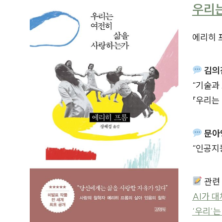
우리는
에리히 프
김의
“
기술과 
『우리는
문아
“
인공지능
관련
AI가 대
‘우리’는