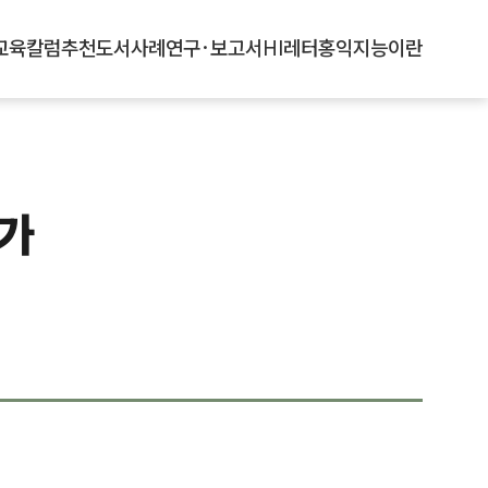
교육
칼럼
추천도서
사례
연구·보고서
HI레터
홍익지능이란
가