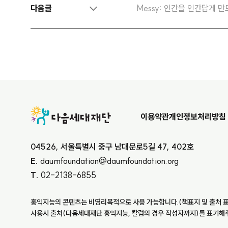
다음글
Messy: 인간을 인간답게 
ft Elevate
이용약관
개인정보처리방침
04526, 서울특별시 중구 남대문로5길 47, 402호
E.
daumfoundation@daumfoundation.org
T.
02-2138-6855
홍익지능의 콘텐츠는 비영리목적으로 사용 가능합니다.(책표지 및 출처 표
사용시 출처(다음세대재단 홍익지능, 칼럼의 경우 작성자까지)를 표기해